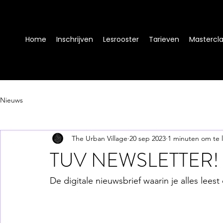
Home
Inschrijven
Lesrooster
Tarieven
Mastercl
Nieuws
The Urban Village
20 sep 2023
1 minuten om te 
TUV NEWSLETTER! Ed
De digitale nieuwsbrief waarin je alles leest