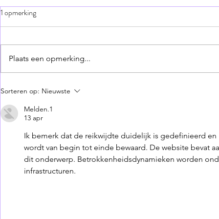
1 opmerking
Theatershow 2026
Plaats een opmerking...
Uitslag audit
Sorteren op:
Nieuwste
Melden.1
13 apr
Ik bemerk dat de reikwijdte duidelijk is gedefinieerd en
wordt van begin tot einde bewaard. De website bevat a
dit onderwerp. Betrokkenheidsdynamieken worden ond
infrastructuren.