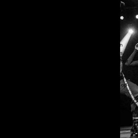
de Wiel is The Urban Village de thuisbasis
voor iedereen met liefde voor dans. Van
jonge beginners tot ervaren performers.
Onze lessen zijn energiek, rauw en vol
expressie. Maar we gaan verder dan alleen
de studio. We produceren eigen videoclips,
organiseren danskampen en brengen elk jaar
grootschalige (eind)shows tot leven met
een sterk creatief concept. Onze Megacrew
Avengers schittert daarnaast regelmatig op
nationale en internationale wedstrijden.
Bij ons draait het niet om perfectie maar om
groei. Om lef, creativiteit en karakter.
Step in. Stand out.